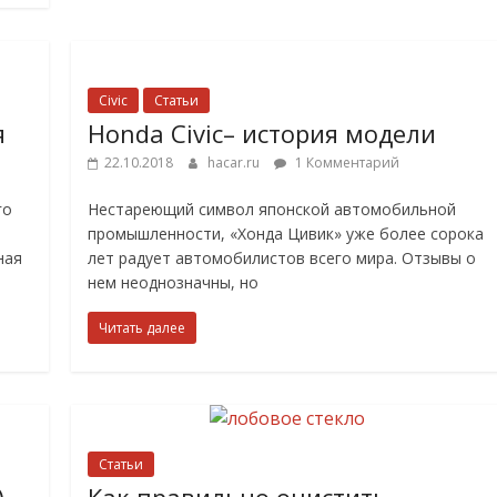
Civic
Статьи
я
Honda Civic– история модели
22.10.2018
hacar.ru
1 Комментарий
го
Нестареющий символ японской автомобильной
промышленности, «Хонда Цивик» уже более сорока
ная
лет радует автомобилистов всего мира. Отзывы о
нем неоднозначны, но
Читать далее
Статьи
)
Как правильно очистить