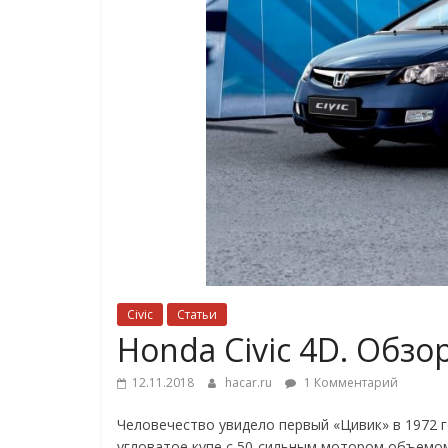
Civic
Статьи
Honda Civic 4D. Обзо
12.11.2018
hacar.ru
1 Комментарий
Человечество увидело первый «Цивик» в 1972 г
угловатое купе с 50-сильным мотором объемом