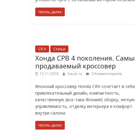
Читать далее
CR-V
Статьи
Хонда СРВ 4 поколения. Самы
продаваемый кроссовер
12.11.2018
hacar.ru
0 Комментариев
Японский кроссовер Honda CRV сочетает в себе
привлекательный дизайн, компактность,
качественную (все-таки Япония!) сборку, легкую
управляемость, отделку интерьера и комфорт
внутри салона.
Читать далее