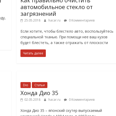
автомобильное стекло от
загрязнений
ду,
25.05.2018
hacar.ru
0 Комментариев
Если хотите, чтобы блестело авто, воспользуйтесь
специальной тканью. При помощи нее ваш кузов
будет блестеть, а также отражать от плоскости
Читать далее
Dio
Статьи
Хонда Дио 35
02.05.2018
hacar.ru
0 Комментариев
Хонда Дио 35 – японский скутер выпускаемый