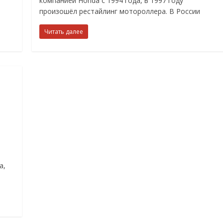
компанией Honda с 1994 года, в 1997 году
произошёл рестайлинг мотороллера. В России
Читать далее
а,