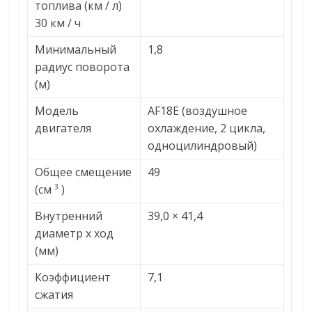
топлива (км / л)
30 км / ч
Минимальный
1,8
радиус поворота
(м)
Модель
AF18E (воздушное
двигателя
охлаждение, 2 цикла,
одноцилиндровый)
Общее смещение
49
(см
)
3
Внутренний
39,0 × 41,4
диаметр x ход
(мм)
Коэффициент
7,1
сжатия