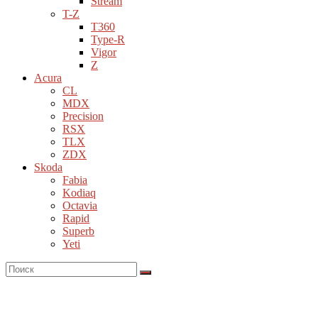
Stream
T-Z
T360
Type-R
Vigor
Z
Acura
CL
MDX
Precision
RSX
TLX
ZDX
Skoda
Fabia
Kodiaq
Octavia
Rapid
Superb
Yeti