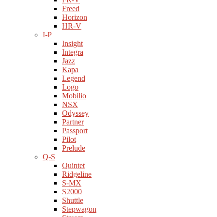
Freed
Horizon
HR-V
I-P
Insight
Integra
Jazz
Kapa
Legend
Logo
Mobilio
NSX
Odyssey
Partner
Passport
Pilot
Prelude
Q-S
Quintet
Ridgeline
S-MX
S2000
Shuttle
Stepwagon