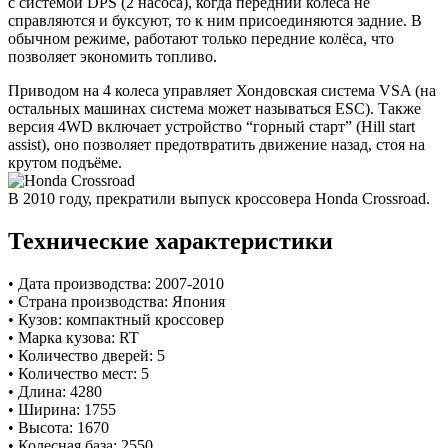
с системой DPS (2 насоса), когда передний колёса не
справляются и буксуют, то к ним присоединяются задние. В
обычном режиме, работают только передние колёса, что
позволяет экономить топливо.
Приводом на 4 колеса управляет Хондовская система VSA (на
остальных машинах система может называться ESC). Также
версия 4WD включает устройство “горный старт” (Hill start
assist), оно позволяет предотвратить движение назад, стоя на
крутом подъёме.
В 2010 году, прекратили выпуск кроссовера Honda Crossroad.
Технические характеристики
• Дата производства: 2007-2010
• Страна производства: Япония
• Кузов: компактный кроссовер
• Марка кузова: RT
• Количество дверей: 5
• Количество мест: 5
• Длина: 4280
• Ширина: 1755
• Высота: 1670
• Колесная база: 2550