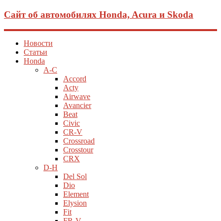
Сайт об автомобилях Honda, Acura и Skoda
Новости
Статьи
Honda
A-C
Accord
Acty
Airwave
Avancier
Beat
Civic
CR-V
Crossroad
Crosstour
CRX
D-H
Del Sol
Dio
Element
Elysion
Fit
FR-V