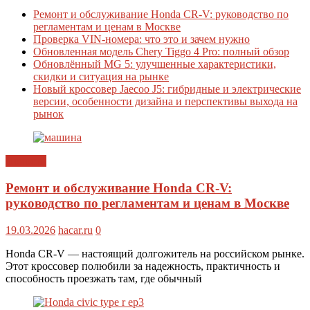
Ремонт и обслуживание Honda CR-V: руководство по
регламентам и ценам в Москве
Проверка VIN-номера: что это и зачем нужно
Обновленная модель Chery Tiggo 4 Pro: полный обзор
Обновлённый MG 5: улучшенные характеристики,
скидки и ситуация на рынке
Новый кроссовер Jaecoo J5: гибридные и электрические
версии, особенности дизайна и перспективы выхода на
рынок
Новости
Ремонт и обслуживание Honda CR-V:
руководство по регламентам и ценам в Москве
19.03.2026
hacar.ru
0
Honda CR-V — настоящий долгожитель на российском рынке.
Этот кроссовер полюбили за надежность, практичность и
способность проезжать там, где обычный